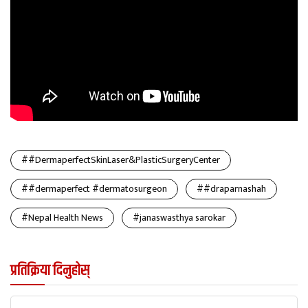
##DermaperfectSkinLaser&PlasticSurgeryCenter
##dermaperfect #dermatosurgeon
##draparnashah
#Nepal Health News
#janaswasthya sarokar
प्रतिक्रिया दिनुहोस्