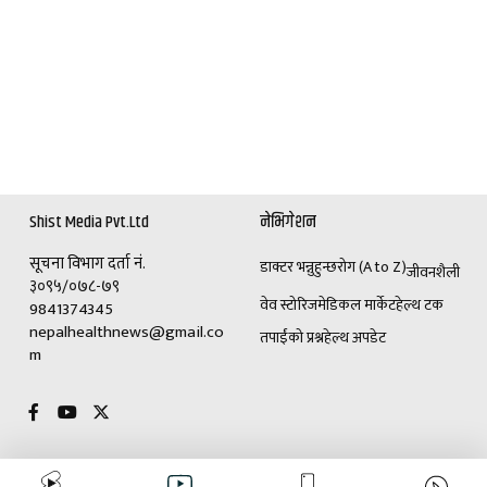
Shist Media Pvt.Ltd
नेभिगेशन
सूचना विभाग दर्ता नं.
डाक्टर भन्नुहुन्छ
रोग (A to Z)
जीवनशैली
३०९५/०७८-७९
वेव स्टोरिज
मेडिकल मार्केट
हेल्थ टक
9841374345
nepalhealthnews@gmail.co
तपाईंको प्रश्न
हेल्थ अपडेट
m
विशेष
विज्ञापनका लागि