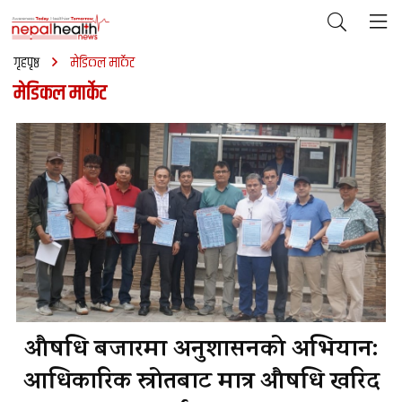
गृहपृष्ठ
मेडिकल मार्केट
मेडिकल मार्केट
औषधि बजारमा अनुशासनको अभियान:
आधिकारिक स्रोतबाट मात्र औषधि खरिद