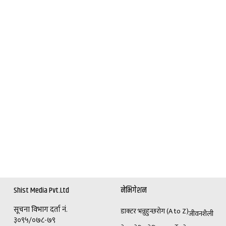
Shist Media Pvt.Ltd
नेभिगेशन
सूचना विभाग दर्ता नं.
डाक्टर भन्नुहुन्छ
रोग (A to Z)
जीवनशैली
३०९५/०७८-७९