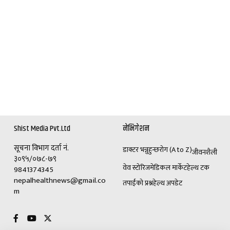
Shist Media Pvt.Ltd
नेभिगेशन
सूचना विभाग दर्ता नं.
डाक्टर भन्नुहुन्छ
रोग (A to Z)
जीवनशैली
३०९५/०७८-७९
वेव स्टोरिज
मेडिकल मार्केट
हेल्थ टक
9841374345
nepalhealthnews@gmail.co
तपाईंको प्रश्न
हेल्थ अपडेट
m