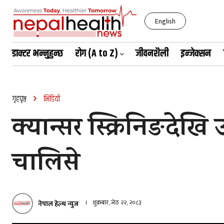
English
डाक्टर भन्नुहुन्छ
रोग (A to Z)
जीवनशैली
इन्जेक्सन
बिहीबार, साउन २१, २०८३
गृहपृष्ठ
भिडियो
क्यान्सर स्क्रिनिङदेख
चालिसे
शुक्रबार, जेठ २२, २०८३
नेपाल हेल्थ न्युज