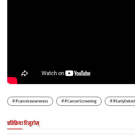
##cancerawareness
##CancerScreening
##EarlyDetect
प्रतिक्रिया दिनुहोस्