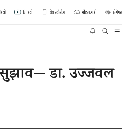
िडियो
भिडियो
वेब स्टोरीज
बीएमआई
ई-पेपर
्ण सुझाव— डा. उज्जवल