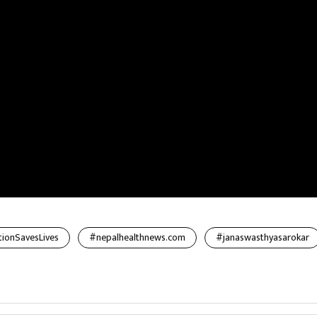
ionSavesLives
#nepalhealthnews.com
#janaswasthyasarokar