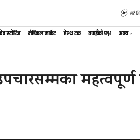
शर्ट भ
वेव स्टोरिज
मेडिकल मार्केट
हेल्थ टक
तपाईंको प्रश्न
अन्य
ि उपचारसम्मका महत्वपूर