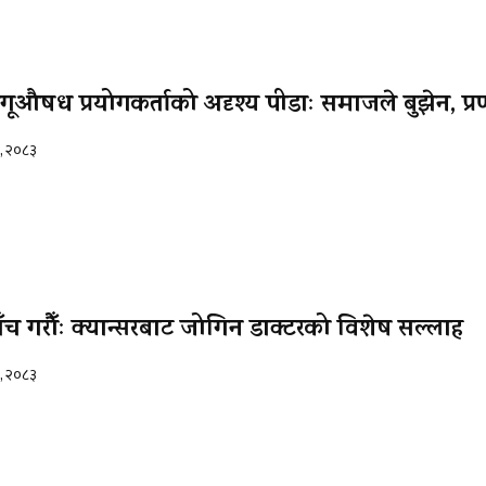
ूऔषध प्रयोगकर्ताको अदृश्य पीडाः समाजले बुझेन, प्र
५, २०८३
च गरौँः क्यान्सरबाट जोगिन डाक्टरको विशेष सल्लाह
५, २०८३