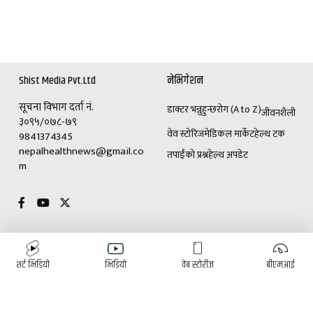
Shist Media Pvt.Ltd
नेभिगेशन
सूचना विभाग दर्ता नं.
डाक्टर भन्नुहुन्छ
रोग (A to Z)
जीवनशैली
३०९५/०७८-७९
वेव स्टोरिज
मेडिकल मार्केट
हेल्थ टक
9841374345
nepalhealthnews@gmail.co
तपाईंको प्रश्न
हेल्थ अपडेट
m
विशेष
विज्ञापनका लागि
शर्ट भिडियो
भिडियो
वेब स्टोरीज
बीएमआई
(+९७७)९८४१३७४३४५
डाक्टर भन्नुहुन्छ
रोग (A to Z)
ई-पेपर