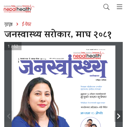
गृहपृष्ठ
ई-पेपर
जनस्वास्थ्य सरोकार, माघ २०८१
1 / 52
lh=k|=sf= sf7df8f}+, :yfoL b=g+=M !%!÷)^%÷)^^
jif{ !^ c+s !) 
1
g]kfnsf] gDa/ 
 :jf:Yo klqsf  
d"No ?= !)) 
January 2025
df3 @)*!
g]kfndf klxnf]k6s pTkflbt 
8«fOkfp8/ Ogx]n/ ahf/df
d'n'sdf %# k|ltzt afnaflnsfsf] 
d[To'sf] sf/0f s'kf]if0f
kL;Lcf]P;M lgM;Gtfgsf] k|d'v sf/0f
afy/f]uaf6 dlxnfx¿ a9L kLl8t 
efG;fdf !) cf}iflw