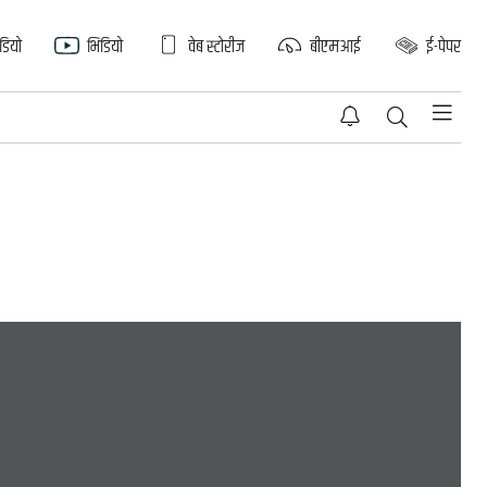
िडियो
भिडियो
वेब स्टोरीज
बीएमआई
ई-पेपर