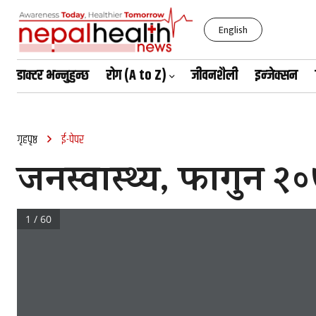
English
डाक्टर भन्नुहुन्छ
रोग (A to Z)
जीवनशैली
इन्जेक्सन
आइतबार, साउन २४, २०८३
गृहपृष्ठ
ई-पेपर
जनस्वास्थ्य, फागुन २
1 / 60