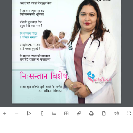
P;O{O{ lbFb} klxnf] 6]i66\o'a a]aL
lgM;Gtfg pkrf/df bIf 
lrlsT;ssf] e"ldsf
klxnf] h'DNofxf 6]i6 
6\o'a a]aL sqf eP <
lgM;Gtfg kL8f 
/ jt{dfg ;d:of 
cfO{lePkm u/fpg] 
7fpF s:tf] x'g'k5{ <
lgM;Gtfg pkrf/sf] dfkb08 
agfpFb} :jf:Yo dGqfno
lgM;Gtfg ljz]if
;Gtfg ;'v hltsf] v'zL c?n] lbg ;Sb}g 
8f= ;lagf l;+v8f