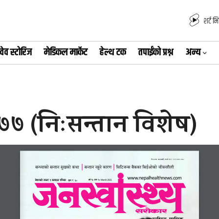
शर्ट भ
वेव स्टोरिज
मेडिकल मार्केट
हेल्थ टक
तपाईंको प्रश्न
अन्य
०७७ (निःसन्तान विशेष)
lh=k|=sf= sf7df8f}+, :yfoL b=g+=M !%!÷)^#÷)^$
;GWofsf] ;Gtfg ;'vsf] syf 
;Gtfg gx'g] sf/0f
l;l6hG; a}ssf l;O{cf]sf] hLjgz}nL
www.nepalhealthnews.com
g]kfnsf] gDa/ ! :jf:Yo klqsf  
jif{ !) c+s !) 
d"No ?= %) 
March 2021