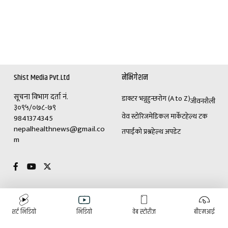
Shist Media Pvt.Ltd
नेभिगेशन
सूचना विभाग दर्ता नं.
डाक्टर भन्नुहुन्छ
रोग (A to Z)
जीवनशैली
३०९५/०७८-७९
वेव स्टोरिज
मेडिकल मार्केट
हेल्थ टक
9841374345
nepalhealthnews@gmail.co
तपाईंको प्रश्न
हेल्थ अपडेट
m
विशेष
विज्ञापनका लागि
शर्ट भिडियो
भिडियो
वेब स्टोरीज
बीएमआई
(+९७७)९८४१३७४३४५
डाक्टर भन्नुहुन्छ