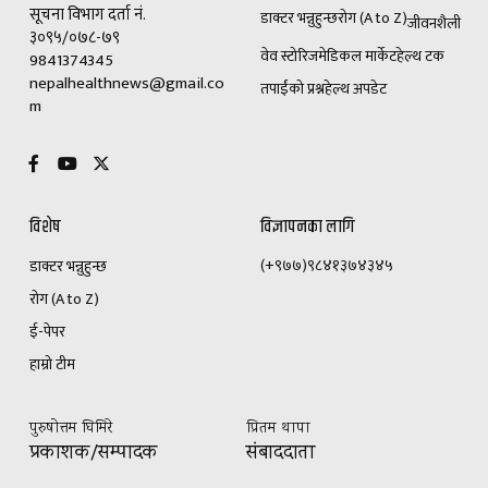
सूचना विभाग दर्ता नं.
डाक्टर भन्नुहुन्छ
रोग (A to Z)
जीवनशैली
३०९५/०७८-७९
वेव स्टोरिज
मेडिकल मार्केट
हेल्थ टक
9841374345
nepalhealthnews@gmail.co
तपाईंको प्रश्न
हेल्थ अपडेट
m
विशेष
विज्ञापनका लागि
(+९७७)९८४१३७४३४५
डाक्टर भन्नुहुन्छ
रोग (A to Z)
ई-पेपर
हाम्रो टीम
पुरुषोत्तम घिमिरे
प्रितम थापा
प्रकाशक/सम्पादक
संबाददाता