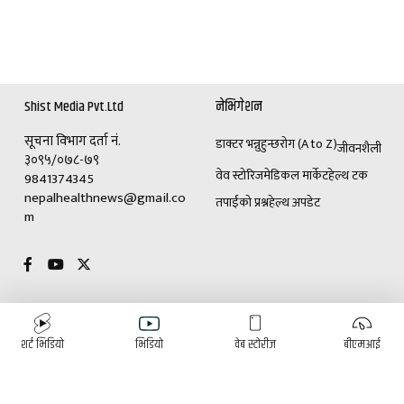
Shist Media Pvt.Ltd
नेभिगेशन
सूचना विभाग दर्ता नं.
डाक्टर भन्नुहुन्छ
रोग (A to Z)
जीवनशैली
३०९५/०७८-७९
वेव स्टोरिज
मेडिकल मार्केट
हेल्थ टक
9841374345
nepalhealthnews@gmail.co
तपाईंको प्रश्न
हेल्थ अपडेट
m
विशेष
विज्ञापनका लागि
शर्ट भिडियो
भिडियो
वेब स्टोरीज
बीएमआई
(+९७७)९८४१३७४३४५
डाक्टर भन्नुहुन्छ
रोग (A to Z)
ई-पेपर