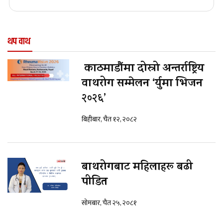
थप वाथ
काठमाडौंमा दोस्रो अन्तर्राष्ट्रिय
वाथरोग सम्मेलन ‘र्युमा भिजन
२०२६’
बिहीबार, चैत १२, २०८२
बाथरोगबाट महिलाहरू बढी
पीडित
सोमबार, चैत २५, २०८१