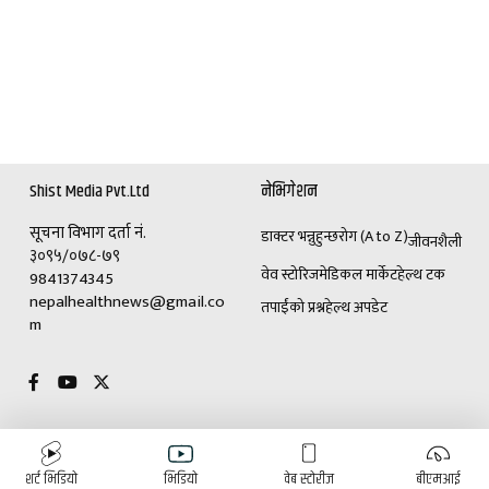
Shist Media Pvt.Ltd
नेभिगेशन
सूचना विभाग दर्ता नं.
डाक्टर भन्नुहुन्छ
रोग (A to Z)
जीवनशैली
३०९५/०७८-७९
वेव स्टोरिज
मेडिकल मार्केट
हेल्थ टक
9841374345
nepalhealthnews@gmail.co
तपाईंको प्रश्न
हेल्थ अपडेट
m
विशेष
विज्ञापनका लागि
शर्ट भिडियो
भिडियो
वेब स्टोरीज
बीएमआई
(+९७७)९८४१३७४३४५
डाक्टर भन्नुहुन्छ