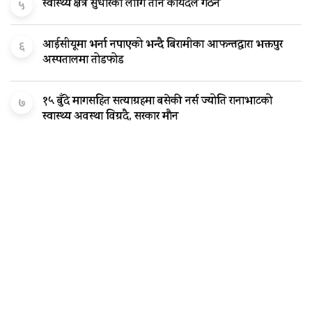
स्वास्थ्य क्षेत्र सुधारका लागि तीन कार्यदल गठन
५
आईसीयूमा भर्ना नपाएको भन्दै बिरामीका आफन्तद्वारा भक्तपुर
६
अस्पतालमा तोडफोड
१५ बुँदे मागसहित सत्याग्रहमा बसेकी नर्स ज्योति रानाभाटको
७
स्वास्थ्य अवस्था विग्रदै, सरकार मौन