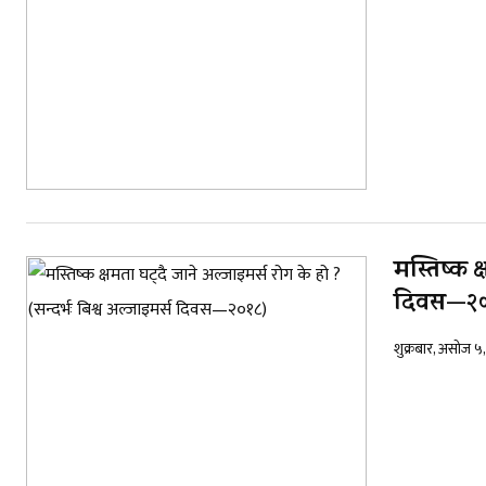
मस्तिष्क क
दिवस—२०
शुक्रबार, असोज 