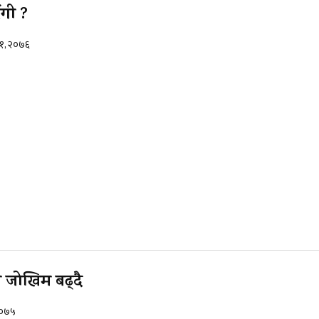
ंगी ?
२१, २०७६
 जोखिम बढ्दै
 २०७५