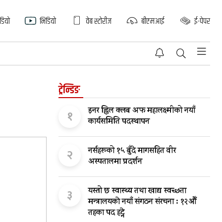
िडियो
भिडियो
वेब स्टोरीज
बीएमआई
ई-पेपर
ट्रेन्डिङ
इनर ह्विल क्लब अफ महालक्ष्मीको नयाँ
१
कार्यसमिति पदस्थापन
नर्सहरूको १५ बुँदे मागसहित वीर
२
अस्पतालमा प्रदर्शन
यस्तो छ स्वास्थ्य तथा खाद्य स्वच्छता
३
मन्त्रालयकाे नयाँ संगठन संरचना : १२औँ
तहका पद हट्ने