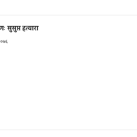
णः सुसुप्त हत्यारा
 २०७६