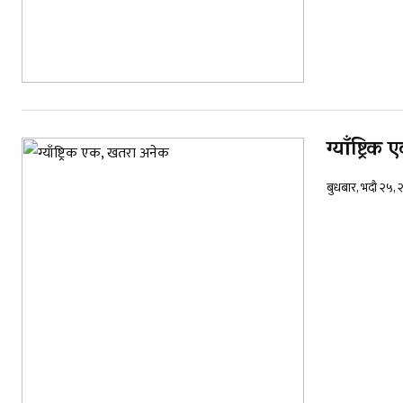
ग्याँष्ट्र
बुधबार, भदौ २५,