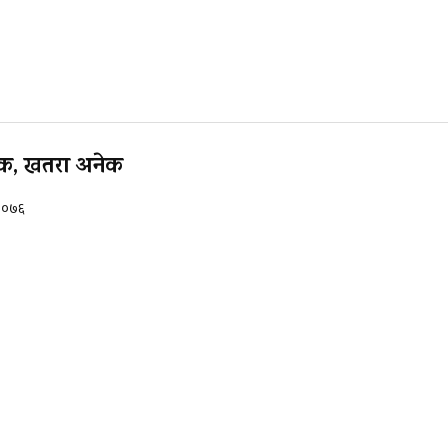
िक एक, खतरा अनेक
 २०७६