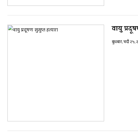
वायु प्रदूष
बुधबार, भदौ २५,