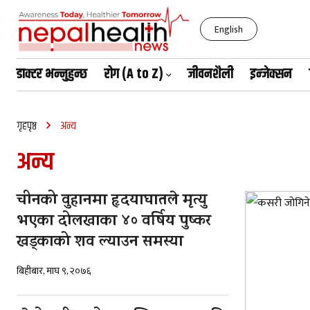
English
डाक्टर भन्नुहुन्छ
रोग (A to Z)
जीवनशैली
इन्जेक्सन
बिहीबार, साउन २१, २०८३
गृहपृष्ठ
अन्य
अन्य
चीनको वुहानमा हृदयाघातले मृत्यु
भएका दोलखाका ४० वर्षिय पुष्कर
खड्काको शव ल्याउन समस्या
बिहीबार, माघ ९, २०७६