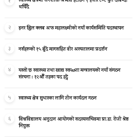
१
स्वास्थ्य क्षेत्रमा जनशक्ति अभाव हटाउन १ हजार ८०८ पुल दरबन्दी
थपिँदै
२
इनर ह्विल क्लब अफ महालक्ष्मीको नयाँ कार्यसमिति पदस्थापन
३
नर्सहरूको १५ बुँदे मागसहित वीर अस्पतालमा प्रदर्शन
४
यस्तो छ स्वास्थ्य तथा खाद्य स्वच्छता मन्त्रालयकाे नयाँ संगठन
संरचना : १२औँ तहका पद हट्ने
५
स्वास्थ्य क्षेत्र सुधारका लागि तीन कार्यदल गठन
६
विश्वविद्यालय अनुदान आयोगको सदस्यसचिवमा प्रा.डा. रोजी श्रेष्ठ
नियुक्त