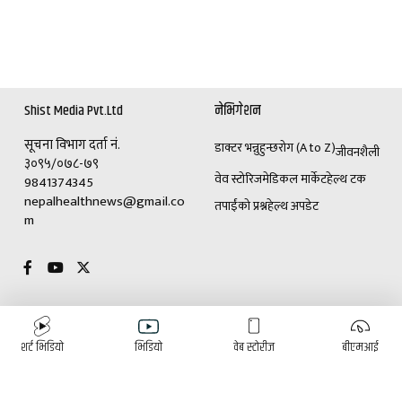
Shist Media Pvt.Ltd
नेभिगेशन
सूचना विभाग दर्ता नं.
डाक्टर भन्नुहुन्छ
रोग (A to Z)
जीवनशैली
३०९५/०७८-७९
वेव स्टोरिज
मेडिकल मार्केट
हेल्थ टक
9841374345
nepalhealthnews@gmail.co
तपाईंको प्रश्न
हेल्थ अपडेट
m
विशेष
विज्ञापनका लागि
शर्ट भिडियो
भिडियो
वेब स्टोरीज
बीएमआई
(+९७७)९८४१३७४३४५
डाक्टर भन्नुहुन्छ
रोग (A to Z)