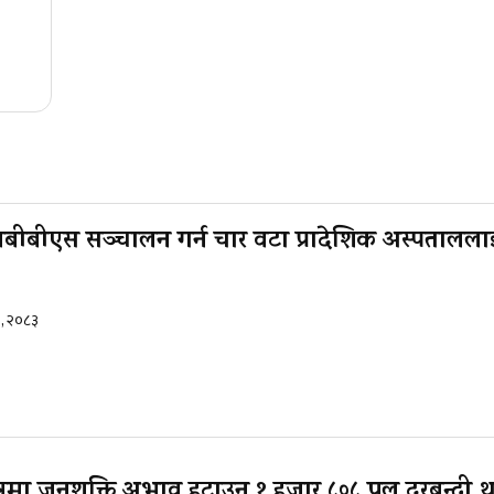
बीबीएस सञ्चालन गर्न चार वटा प्रादेशिक अस्पताललाई 
१, २०८३
क्षेत्रमा जनशक्ति अभाव हटाउन १ हजार ८०८ पुल दरबन्दी थ