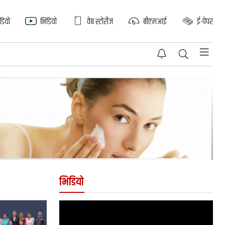
िडियो
भिडियो
वेब स्टोरीज
बीएमआई
ई-पेपर
भिडियो