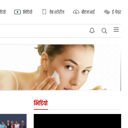
िडियो
भिडियो
वेब स्टोरीज
बीएमआई
ई-पेपर
भिडियो