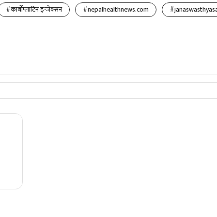
#कार्बोप्लाटिन इन्जेक्सन
#nepalhealthnews.com
#janaswasthyas