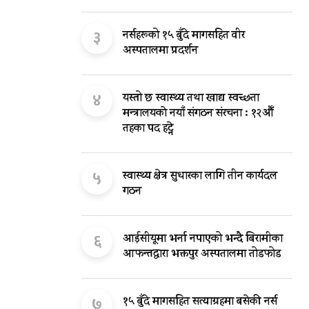
३
नर्सहरूको १५ बुँदे मागसहित वीर
अस्पतालमा प्रदर्शन
४
यस्तो छ स्वास्थ्य तथा खाद्य स्वच्छता
मन्त्रालयकाे नयाँ संगठन संरचना : १२औँ
तहका पद हट्ने
५
स्वास्थ्य क्षेत्र सुधारका लागि तीन कार्यदल
गठन
६
आईसीयूमा भर्ना नपाएको भन्दै बिरामीका
आफन्तद्वारा भक्तपुर अस्पतालमा तोडफोड
७
१५ बुँदे मागसहित सत्याग्रहमा बसेकी नर्स