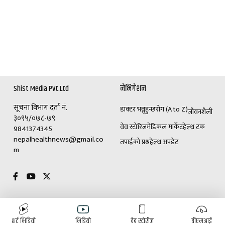
Shist Media Pvt.Ltd
नेभिगेशन
सूचना विभाग दर्ता नं.
डाक्टर भन्नुहुन्छ
रोग (A to Z)
जीवनशैली
३०९५/०७८-७९
वेव स्टोरिज
मेडिकल मार्केट
हेल्थ टक
9841374345
nepalhealthnews@gmail.co
तपाईंको प्रश्न
हेल्थ अपडेट
m
विशेष
विज्ञापनका लागि
शर्ट भिडियो
भिडियो
वेब स्टोरीज
बीएमआई
(+९७७)९८४१३७४३४५
डाक्टर भन्नुहुन्छ