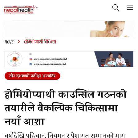
गृहपृष्ठ
होमियोप्याथी चिकित्सा
तीन दशकको प्रतीक्षा अन्त्यतिर
होमियोप्याथी काउन्सिल गठनको
तयारीले वैकल्पिक चिकित्सामा
नयाँ आशा
वर्षौंदेखि पहिचान, नियमन र पेशागत सम्मानको माग