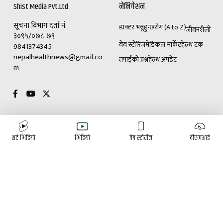
Shist Media Pvt.Ltd
नेभिगेशन
सूचना विभाग दर्ता नं.
डाक्टर भन्नुहुन्छ
रोग (A to Z)
जीवनशैली
३०९५/०७८-७९
वेव स्टोरिज
मेडिकल मार्केट
हेल्थ टक
9841374345
nepalhealthnews@gmail.co
तपाईंको प्रश्न
हेल्थ अपडेट
m
विशेष
विज्ञापनका लागि
शर्ट भिडियो
भिडियो
वेब स्टोरीज
बीएमआई
(+९७७)९८४१३७४३४५
डाक्टर भन्नुहुन्छ
रोग (A to Z)
ई-पेपर
हाम्रो टीम
पुरुषोत्तम घिमिरे
प्रितम थापा