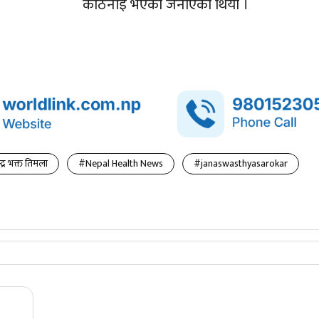
कठिनाइ भएको जनाएको थियो ।
्द्र भक्त तिमला
#Nepal Health News
#janaswasthyasarokar