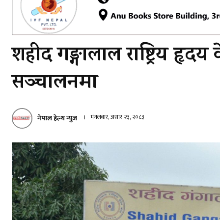
शहीद गङ्गालाल राष्ट्रिय हृदय के
सञ्चालनमा
मंगलबार, असार २३, २०८३
नेपाल हेल्थ न्युज