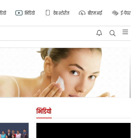
िडियो
भिडियो
वेब स्टोरीज
बीएमआई
ई-पेपर
भिडियो