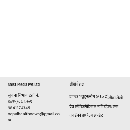
Shist Media Pvt.Ltd
नेभिगेशन
सूचना विभाग दर्ता नं.
डाक्टर भन्नुहुन्छ
रोग (A to Z)
जीवनशैली
३०९५/०७८-७९
वेव स्टोरिज
मेडिकल मार्केट
हेल्थ टक
9841374345
nepalhealthnews@gmail.co
तपाईंको प्रश्न
हेल्थ अपडेट
m