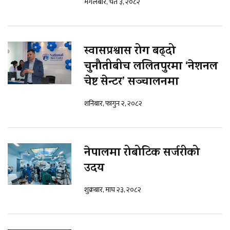
मंगलबार, चैत ३, २०८२
स्वासप्रश्वास रोग बढ्दो
चुनौतीबीच ललितपुरमा ‘नेशनल
चेष्ट सेन्टर’ सञ्चालनमा
शनिबार, फागुन २, २०८२
नेपालमा रोबोटिक सर्जरीको
उदय
शुक्रबार, माघ २३, २०८२