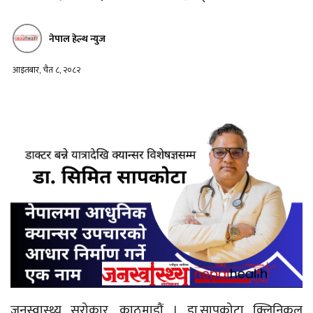
नेपाल हेल्थ न्युज
आइतबार, चैत ८, २०८२
जनस्वास्थ्य सरोकार, काठमाडौं । डा.सापकोटा क्लिनिकल