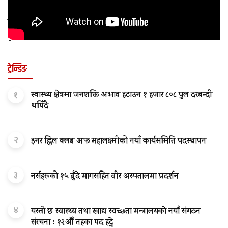
कुन अवस्थामा बच्चालाई शल्यक्रिया आवश्यक पर्छ
?
ट्रेन्डिङ
१
स्वास्थ्य क्षेत्रमा जनशक्ति अभाव हटाउन १ हजार ८०८ पुल दरबन्दी
थपिँदै
२
इनर ह्विल क्लब अफ महालक्ष्मीको नयाँ कार्यसमिति पदस्थापन
३
नर्सहरूको १५ बुँदे मागसहित वीर अस्पतालमा प्रदर्शन
४
यस्तो छ स्वास्थ्य तथा खाद्य स्वच्छता मन्त्रालयकाे नयाँ संगठन
संरचना : १२औँ तहका पद हट्ने