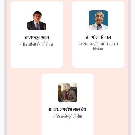
डा. भोला रिजाल
डा. सन्दुक रुइत
स्त्रीरोग, प्रसूति तथा नि:सन्तान
वरिष्ठ आँखा रोग विशेषज्ञ
विशेषज्ञ
प्रा. डा. जगदीश लाल वैद्य
वरिष्ठ इन्डो-युरोलोजीष्ट