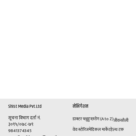
Shist Media Pvt.Ltd
नेभिगेशन
सूचना विभाग दर्ता नं.
डाक्टर भन्नुहुन्छ
रोग (A to Z)
जीवनशैली
३०९५/०७८-७९
वेव स्टोरिज
मेडिकल मार्केट
हेल्थ टक
9841374345