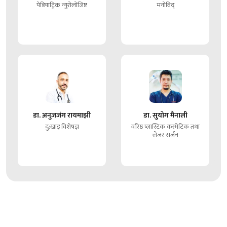
पेडियाट्रिक न्युरोलोजिष्ट
मनोविद्
डा. अनुजजंग रायमाझी
डा. सुयोग मैनाली
दु:खाइ विशेषज्ञ
वरिष्ठ प्लास्टिक कस्मेटिक तथा
लेजर सर्जन