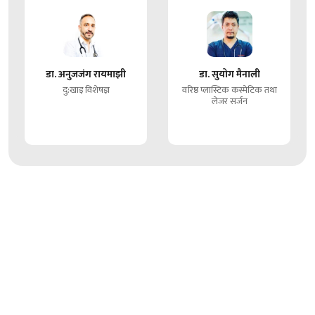
डा. अनुजजंग रायमाझी
डा. सुयोग मैनाली
दु:खाइ विशेषज्ञ
वरिष्ठ प्लास्टिक कस्मेटिक तथा
लेजर सर्जन