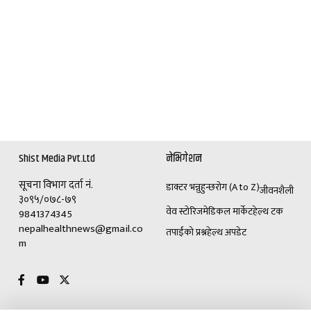
Shist Media Pvt.Ltd
नेभिगेशन
सूचना विभाग दर्ता नं.
डाक्टर भन्नुहुन्छ
रोग (A to Z)
जीवनशैली
३०९५/०७८-७९
वेव स्टोरिज
मेडिकल मार्केट
हेल्थ टक
9841374345
nepalhealthnews@gmail.co
तपाईंको प्रश्न
हेल्थ अपडेट
m