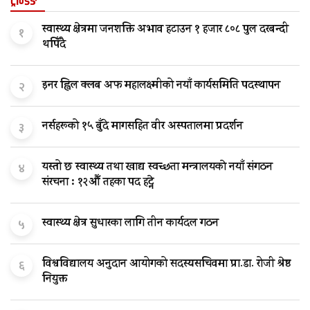
ट्रेन्डिङ
स्वास्थ्य क्षेत्रमा जनशक्ति अभाव हटाउन १ हजार ८०८ पुल दरबन्दी
१
थपिँदै
इनर ह्विल क्लब अफ महालक्ष्मीको नयाँ कार्यसमिति पदस्थापन
२
नर्सहरूको १५ बुँदे मागसहित वीर अस्पतालमा प्रदर्शन
३
यस्तो छ स्वास्थ्य तथा खाद्य स्वच्छता मन्त्रालयकाे नयाँ संगठन
४
संरचना : १२औँ तहका पद हट्ने
स्वास्थ्य क्षेत्र सुधारका लागि तीन कार्यदल गठन
५
विश्वविद्यालय अनुदान आयोगको सदस्यसचिवमा प्रा.डा. रोजी श्रेष्ठ
६
नियुक्त