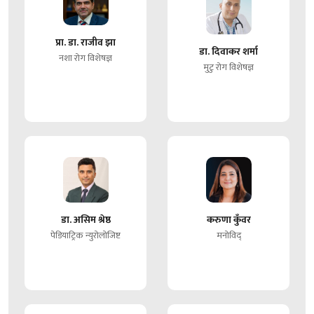
प्रा. डा. राजीव झा
डा. दिवाकर शर्मा
नशा रोग विशेषज्ञ
मुटु रोग विशेषज्ञ
डा. असिम श्रेष्ठ
करुणा कुँवर
पेडियाट्रिक न्युरोलोजिष्ट
मनोविद्