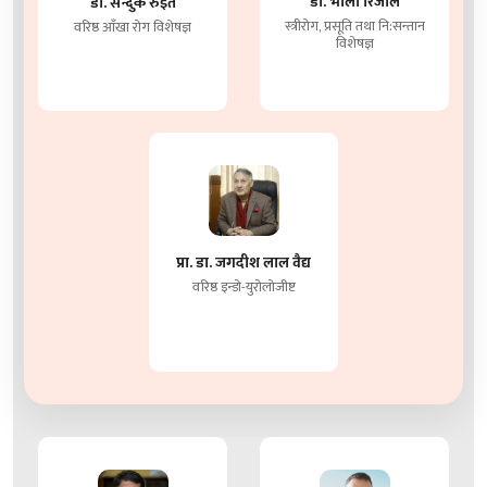
डा. भोला रिजाल
डा. सन्दुक रुइत
स्त्रीरोग, प्रसूति तथा नि:सन्तान
वरिष्ठ आँखा रोग विशेषज्ञ
विशेषज्ञ
प्रा. डा. जगदीश लाल वैद्य
वरिष्ठ इन्डो-युरोलोजीष्ट