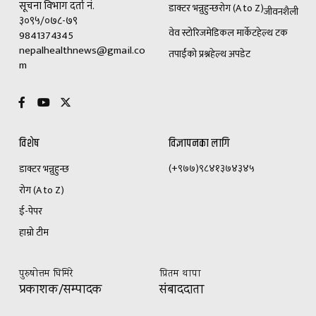
सूचना विभाग दर्ता नं.
डाक्टर भन्नुहुन्छ
रोग (A to Z)
जीवनशैली
३०९५/०७८-७९
वेव स्टोरिज
मेडिकल मार्केट
हेल्थ टक
9841374345
nepalhealthnews@gmail.co
तपाईंको प्रश्न
हेल्थ अपडेट
m
विशेष
विज्ञापनका लागि
(+९७७)९८४१३७४३४५
डाक्टर भन्नुहुन्छ
रोग (A to Z)
ई-पेपर
हाम्रो टीम
पुरुषोत्तम घिमिरे
प्रितम थापा
प्रकाशक/सम्पादक
संबाददाता