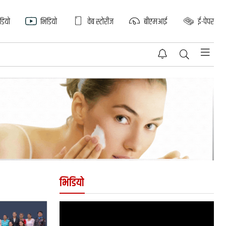
िडियो
भिडियो
वेब स्टोरीज
बीएमआई
ई-पेपर
भिडियो