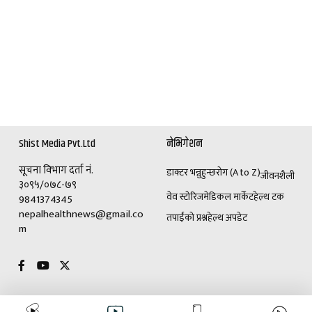
Shist Media Pvt.Ltd
नेभिगेशन
सूचना विभाग दर्ता नं.
डाक्टर भन्नुहुन्छ
रोग (A to Z)
जीवनशैली
३०९५/०७८-७९
वेव स्टोरिज
मेडिकल मार्केट
हेल्थ टक
9841374345
nepalhealthnews@gmail.co
तपाईंको प्रश्न
हेल्थ अपडेट
m
विशेष
विज्ञापनका लागि