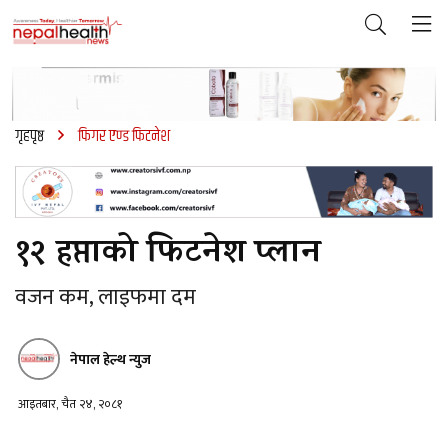
गृहपृष्ठ
फिगर एण्ड फिटनेश
१२ हप्ताको फिटनेश प्लान
वजन कम, लाइफमा दम
नेपाल हेल्थ न्युज
आइतबार, चैत २४, २०८१