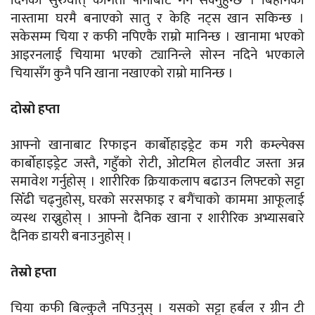
दिनको सुरुवात् कागती पानीबाट गर्न सक्नुहुन्छ । बिहानको
नास्तामा घरमै बनाएको सातु र केहि नट्स खान सकिन्छ ।
सकेसम्म चिया र कफी नपिएकै राम्रो मानिन्छ । खानामा भएको
आइरनलाई चियामा भएको ट्यानिन्ले सोस्न नदिने भएकाले
चियासँग कुनै पनि खाना नखाएको राम्रो मानिन्छ ।
दोस्रो हप्ता
आफ्नो खानाबाट रिफाइन कार्बोहाइड्रेट कम गरी कम्ल्पेक्स
कार्बोहाइड्रेट जस्तै, गहुँको रोटी, ओटमिल होलवीट जस्ता अन्न
समावेश गर्नुहोस् । शारीरिक क्रियाकलाप बढाउन लिफ्टको सट्टा
सिँढी चढ्नुहोस्, घरको सरसफाइ र बगैंचाको काममा आफूलाई
व्यस्थ राख्नुहोस् । आफ्नो दैनिक खाना र शारीरिक अभ्यासबारे
दैनिक डायरी बनाउनुहोस् ।
तेस्रो हप्ता
चिया कफी बिल्कुलै नपिउनुस् । यसको सट्टा हर्बल र ग्रीन टी