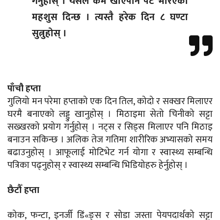
गर्नुहोस् । यसले कम खाएपनि पेट भरिएको
महशुस दिन्छ । त्यस्तै हरेक दिन ८ घण्टा
सुत्नुहोस् ।
पाँचौ हप्ता
गुलियो मन परेमा हप्ताको एक दिन तिल, कोदो र सक्खर मिलाएर
घरमै बनाएको लड्डु खानुहोस् । मिठाइमा सेतो चिनीको सट्टा
सख्खरको प्रयोग गर्नुहोस् । नट्स र सिड्स मिलाएर पनि मिठाइ
बनाउन सकिन्छ । अलिक तेज गतिमा शारीरिक अभ्यासको समय
बढाउनुहोस् । आफूलाई मोटिभेट गर्न योगा र स्वास्थ्य सम्बन्धि
पत्रिका पढ्नुहोस् र स्वास्थ्य सम्बन्धि भिडियोहरु हेर्नुहोस् ।
छैटौँ हप्ता
कोक, फन्टा, इनर्जी डिं«ङ्स र सोडा जस्ता पेयपदार्थको सट्टा