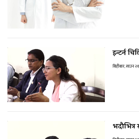
इन्टर्न च
बिहीबार, साउन २
भदौभित्र स