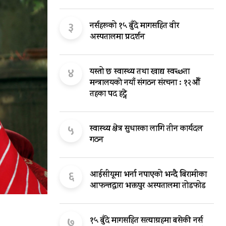
३
नर्सहरूको १५ बुँदे मागसहित वीर
अस्पतालमा प्रदर्शन
४
यस्तो छ स्वास्थ्य तथा खाद्य स्वच्छता
मन्त्रालयकाे नयाँ संगठन संरचना : १२औँ
तहका पद हट्ने
५
स्वास्थ्य क्षेत्र सुधारका लागि तीन कार्यदल
गठन
६
आईसीयूमा भर्ना नपाएको भन्दै बिरामीका
आफन्तद्वारा भक्तपुर अस्पतालमा तोडफोड
७
१५ बुँदे मागसहित सत्याग्रहमा बसेकी नर्स