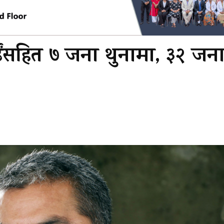
साईंसहित ७ जना थुनामा, ३२ जन