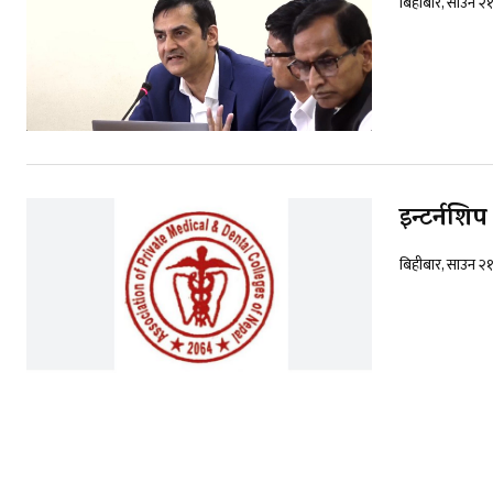
बिहीबार, साउन २
इन्टर्नश
बिहीबार, साउन २