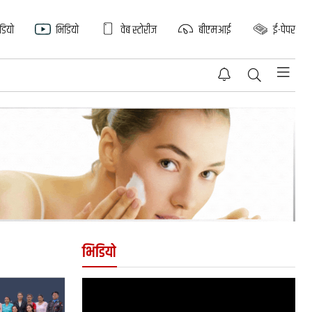
िडियो
भिडियो
वेब स्टोरीज
बीएमआई
ई-पेपर
भिडियो