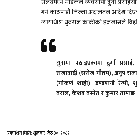
संलग्नमध्ये मेडिकल व्यवसायी दुर्गा प्रस
गर्ने काठमाडौं जिल्ला अदालतले आदेश दि
न्यायाधीश ध्रुवराज कार्कीको इजलासले बिह
थुनामा पठाइएकामा दुर्गा प्रसाईं,
राजावादी (सरोज गौतम), अनुप राज
(गोकर्ण शाही), डण्डपानी रेग्मी, 
बराल, केशव बस्नेत र कुमार तामाङ 
प्रकाशित मिति:
शुक्रबार, जेठ ३०, २०८२