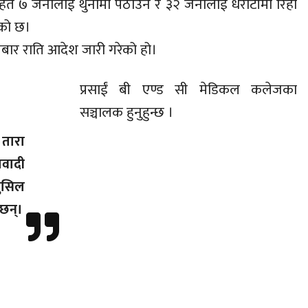
ाईंसहित ७ जनालाई थुनामा पठाउने र ३२ जनालाई धरौटीमा रिहा
एको छ।
ीबार राति आदेश जारी गरेको हो।
प्रसाईं बी एण्ड सी मेडिकल कलेजका
सञ्चालक हुनुहुन्छ ।
 तारा
ावादी
शुसिल
छन्।