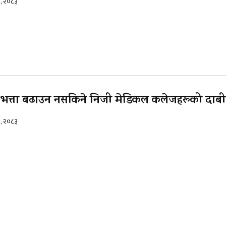
१, २०८३
िप भत्ता बढाउन नसकिने निजी मेडिकल कलेजहरूको दाबी
१, २०८३