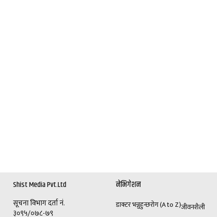
Shist Media Pvt.Ltd
नेभिगेशन
सूचना विभाग दर्ता नं.
डाक्टर भन्नुहुन्छ
रोग (A to Z)
जीवनशैली
३०९५/०७८-७९