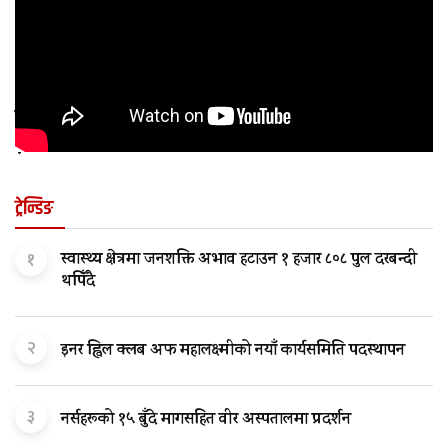
कुन अवस्थामा बच्चालाई शल्यक्रिया आवश्यक पर्छ
?
ट्रेन्डिङ
१
स्वास्थ्य क्षेत्रमा जनशक्ति अभाव हटाउन १ हजार ८०८ पुल दरबन्दी
थपिँदै
२
इनर ह्विल क्लब अफ महालक्ष्मीको नयाँ कार्यसमिति पदस्थापन
३
नर्सहरूको १५ बुँदे मागसहित वीर अस्पतालमा प्रदर्शन