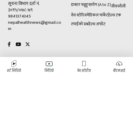
सूचना विभाग दर्ता नं.
डाक्टर भन्नुहुन्छ
रोग (A to Z)
जीवनशैली
३०९५/०७८-७९
वेव स्टोरिज
मेडिकल मार्केट
हेल्थ टक
9841374345
nepalhealthnews@gmail.co
तपाईंको प्रश्न
हेल्थ अपडेट
m
विशेष
विज्ञापनका लागि
शर्ट भिडियो
भिडियो
वेब स्टोरीज
बीएमआई
(+९७७)९८४१३७४३४५
डाक्टर भन्नुहुन्छ
रोग (A to Z)
ई-पेपर
हाम्रो टीम
पुरुषोत्तम घिमिरे
प्रितम थापा
प्रकाशक/सम्पादक
संबाददाता