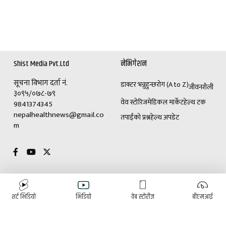
Shist Media Pvt.Ltd
नेभिगेशन
सूचना विभाग दर्ता नं.
डाक्टर भन्नुहुन्छ
रोग (A to Z)
जीवनशैली
३०९५/०७८-७९
वेव स्टोरिज
मेडिकल मार्केट
हेल्थ टक
9841374345
nepalhealthnews@gmail.co
तपाईंको प्रश्न
हेल्थ अपडेट
m
विशेष
विज्ञापनका लागि
शर्ट भिडियो
भिडियो
वेब स्टोरीज
बीएमआई
(+९७७)९८४१३७४३४५
डाक्टर भन्नुहुन्छ
रोग (A to Z)