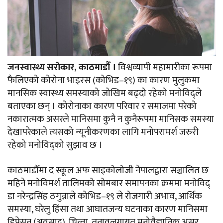
जनस्वास्थ्य सरोकार, काठमाडौँ ।
विश्वव्यापी महामारीका रूपमा
फैलिएको कोरोना भाइरस (कोभिड–१९) का कारण मुलुकमा
मानसिक स्वास्थ्य समस्याको जोखिम बढ्दो रहेको मनोविद्ले
बताएका छन् । कोरोनाका कारण परिवार र समाजमा परेको
नकारात्मक असरले मानिसमा कुनै न कुनैरूपमा मानिसक समस्या
देखापरेकाले त्यसको न्यूनीकरणका लागि मनोपरामर्श जरुरी
रहेको मनोविद्को सुझाव छ ।
काठमाडौँमा द स्कूल अफ साइकोलोजी नेपालद्वारा सञ्चालित छ
महिने मनोविमर्श तालिमको सोमबार समापनका क्रममा मनोविद्
डा नरेन्द्रसिंह ठगुन्नाले कोभिड–१९ ले रोजगारी अभाव, आर्थिक
समस्या, घरेलु हिंसा तथा आघातजन्य घटनाका कारण मानिसमा
डिप्रेसन (अवसाद), चिन्ता, तनावलगायत मनोवैज्ञानिक असर