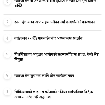
१
स्वास्थ्य क्षेत्रमा जनशक्ति अभाव हटाउन १ हजार ८०८ पुल दरबन्दी
थपिँदै
२
इनर ह्विल क्लब अफ महालक्ष्मीको नयाँ कार्यसमिति पदस्थापन
३
नर्सहरूको १५ बुँदे मागसहित वीर अस्पतालमा प्रदर्शन
४
विश्वविद्यालय अनुदान आयोगको सदस्यसचिवमा प्रा.डा. रोजी श्रेष्ठ
नियुक्त
५
स्वास्थ्य क्षेत्र सुधारका लागि तीन कार्यदल गठन
६
चिकित्सकको लाइसेन्स परीक्षाको नतिजा सार्वजनिक: विदेशमा
अध्ययन गरेका धेरै अनुत्तीर्ण