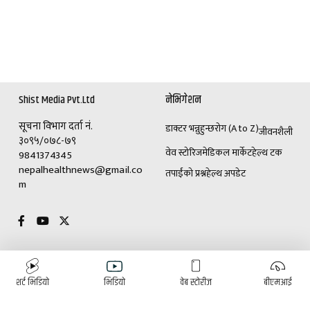
Shist Media Pvt.Ltd
नेभिगेशन
सूचना विभाग दर्ता नं.
डाक्टर भन्नुहुन्छ
रोग (A to Z)
जीवनशैली
३०९५/०७८-७९
वेव स्टोरिज
मेडिकल मार्केट
हेल्थ टक
9841374345
nepalhealthnews@gmail.co
तपाईंको प्रश्न
हेल्थ अपडेट
m
विशेष
विज्ञापनका लागि
शर्ट भिडियो
भिडियो
वेब स्टोरीज
बीएमआई
(+९७७)९८४१३७४३४५
डाक्टर भन्नुहुन्छ
रोग (A to Z)