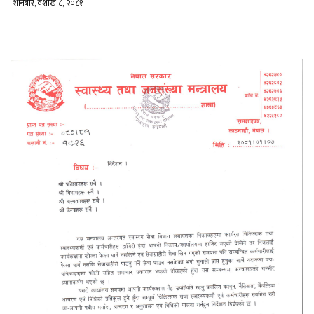
शनिबार, वैशाख ८, २०८१