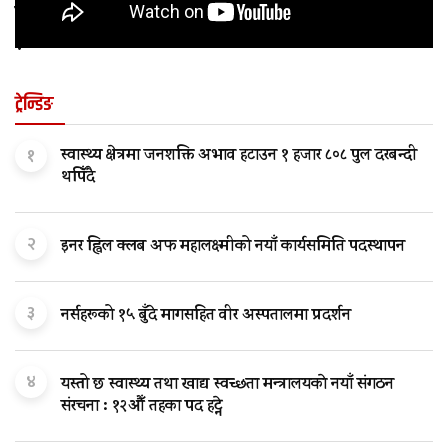
कुन अवस्थामा बच्चालाई शल्यक्रिया आवश्यक पर्छ
?
ट्रेन्डिङ
१
स्वास्थ्य क्षेत्रमा जनशक्ति अभाव हटाउन १ हजार ८०८ पुल दरबन्दी
थपिँदै
२
इनर ह्विल क्लब अफ महालक्ष्मीको नयाँ कार्यसमिति पदस्थापन
३
नर्सहरूको १५ बुँदे मागसहित वीर अस्पतालमा प्रदर्शन
४
यस्तो छ स्वास्थ्य तथा खाद्य स्वच्छता मन्त्रालयकाे नयाँ संगठन
संरचना : १२औँ तहका पद हट्ने