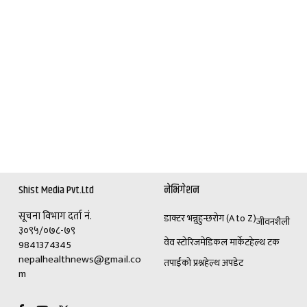
Shist Media Pvt.Ltd
नेभिगेशन
सूचना विभाग दर्ता नं.
डाक्टर भन्नुहुन्छ
रोग (A to Z)
जीवनशैली
३०९५/०७८-७९
वेव स्टोरिज
मेडिकल मार्केट
हेल्थ टक
9841374345
nepalhealthnews@gmail.co
तपाईंको प्रश्न
हेल्थ अपडेट
m