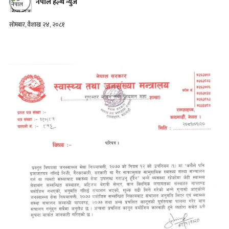
नेपाल हेल्थ न्युज
सोमबार, वैशाख २४, २०८१