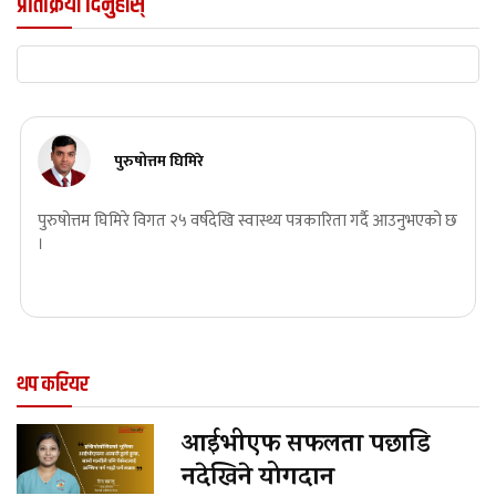
प्रतिक्रिया दिनुहोस्
पुरुषोत्तम घिमिरे
पुरुषोत्तम घिमिरे विगत २५ वर्षदेखि स्वास्थ्य पत्रकारिता गर्दै आउनुभएको छ
।
थप करियर
आईभीएफ सफलता पछाडि
नदेखिने योगदान