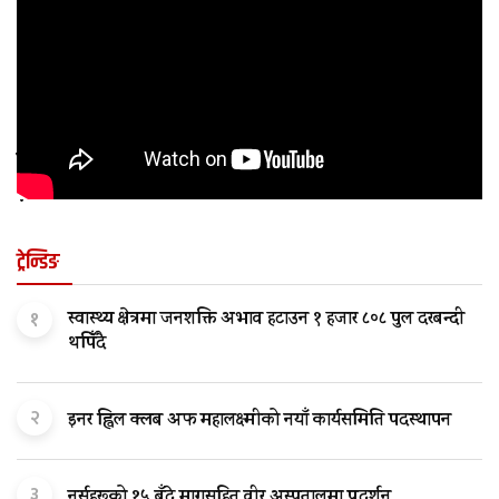
कुन अवस्थामा बच्चालाई शल्यक्रिया आवश्यक पर्छ
?
ट्रेन्डिङ
१
स्वास्थ्य क्षेत्रमा जनशक्ति अभाव हटाउन १ हजार ८०८ पुल दरबन्दी
थपिँदै
२
इनर ह्विल क्लब अफ महालक्ष्मीको नयाँ कार्यसमिति पदस्थापन
३
नर्सहरूको १५ बुँदे मागसहित वीर अस्पतालमा प्रदर्शन