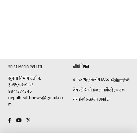
Shist Media Pvt.Ltd
नेभिगेशन
सूचना विभाग दर्ता नं.
डाक्टर भन्नुहुन्छ
रोग (A to Z)
जीवनशैली
३०९५/०७८-७९
वेव स्टोरिज
मेडिकल मार्केट
हेल्थ टक
9841374345
nepalhealthnews@gmail.co
तपाईंको प्रश्न
हेल्थ अपडेट
m