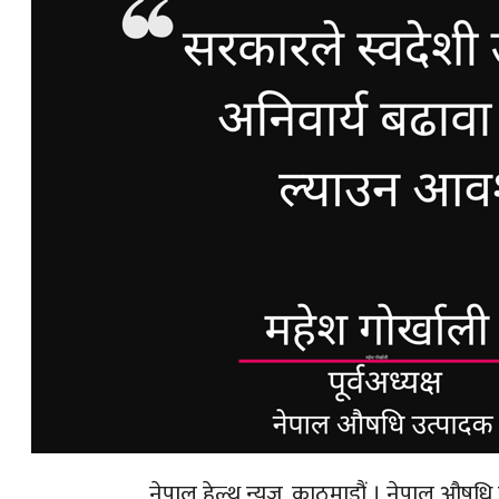
नेपाल हेल्थ न्युज, काठमाडौं । नेपाल औष