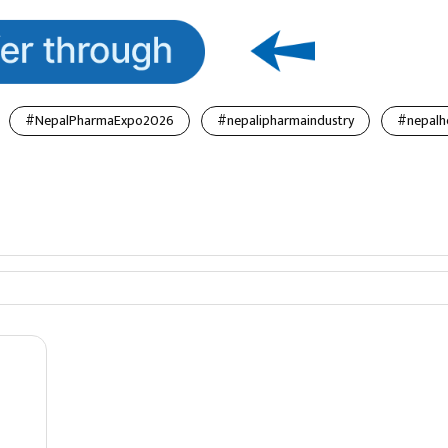
#NepalPharmaExpo2026
#nepalipharmaindustry
#nepalh