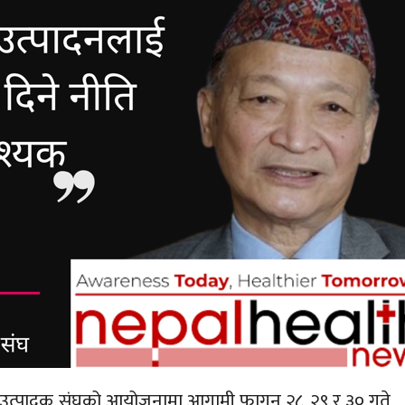
धि उत्पादक संघको आयोजनामा आगामी फागुन २८, २९ र ३० गते