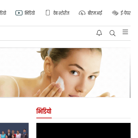
िडियो
भिडियो
वेब स्टोरीज
बीएमआई
ई-पेपर
भिडियो