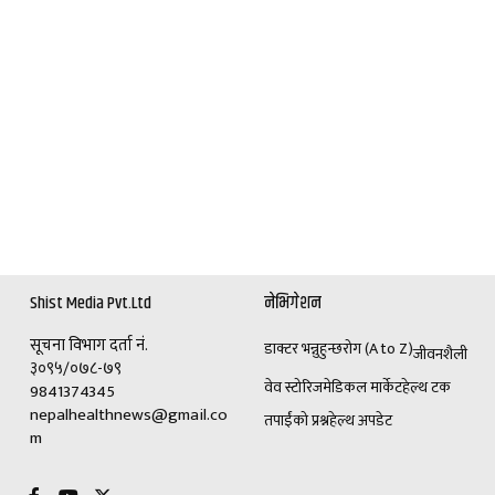
Shist Media Pvt.Ltd
नेभिगेशन
सूचना विभाग दर्ता नं.
डाक्टर भन्नुहुन्छ
रोग (A to Z)
जीवनशैली
३०९५/०७८-७९
वेव स्टोरिज
मेडिकल मार्केट
हेल्थ टक
9841374345
nepalhealthnews@gmail.co
तपाईंको प्रश्न
हेल्थ अपडेट
m