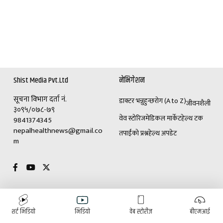
Shist Media Pvt.Ltd
नेभिगेशन
सूचना विभाग दर्ता नं.
डाक्टर भन्नुहुन्छ
रोग (A to Z)
जीवनशैली
३०९५/०७८-७९
वेव स्टोरिज
मेडिकल मार्केट
हेल्थ टक
9841374345
nepalhealthnews@gmail.co
तपाईंको प्रश्न
हेल्थ अपडेट
m
विशेष
विज्ञापनका लागि
शर्ट भिडियो
भिडियो
वेब स्टोरीज
बीएमआई
(+९७७)९८४१३७४३४५
डाक्टर भन्नुहुन्छ