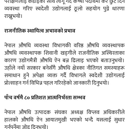
परीक्षणलाई कडाइका साथ लागू गर्दै कच्चा पदार्थमा कर छुट दिने
व्यवस्था गरिए स्वदेशी उद्योगलाई ठूलो सहयोग पुग्ने धारणा
राख्नुभयो।
राजनीतिक स्थायित्व अभावको प्रभाव
नेपाल औषधि व्यवस्था विभागकी वरिष्ठ औषधि व्यवस्थापक
औषधि व्यवस्थापक शिवानी खड्गीले राजनीतिक अस्थिरताका
कारण उद्योगमैत्री औषधि ऐन बन्न ढिलाइ भएको बताउनुभयो।
उहाँले नयाँ सरकार बनेसँगै औषधि क्षेत्रका नीतिगत समस्याहरू
समाधान हुने अपेक्षा व्यक्त गर्दै विभागले स्वदेशी उद्योगलाई
प्रोत्साहन गर्न विभिन्न पहल गरिरहेको जानकारी दिनुभयो।
पाँच वर्षमै ८० प्रतिशत आत्मनिर्भरता सम्भव
नेपाल औषधि उत्पादक संघका अध्यक्ष विप्लव अधिकारीले
हालको औषधि ऐन आयातमुखी भएको भन्दै यसलाई सुधार
गर्नुपर्नेमा जोड दिनुभयो।