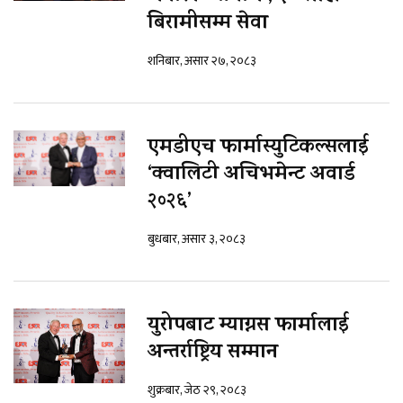
बिरामीसम्म सेवा
शनिबार, असार २७, २०८३
एमडीएच फार्मास्युटिकल्सलाई
‘क्वालिटी अचिभमेन्ट अवार्ड
२०२६’
बुधबार, असार ३, २०८३
युरोपबाट म्याग्नस फार्मालाई
अन्तर्राष्ट्रिय सम्मान
शुक्रबार, जेठ २९, २०८३