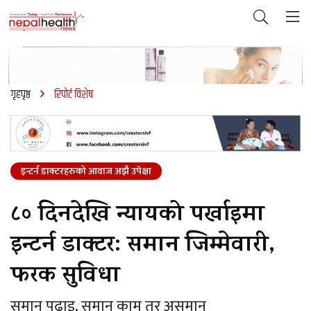
गृहपृष्ठ
रिपोर्ट विशेष
इन्टर्न डाक्टरहरुको आवाज अझै उपेक्षा
८० दिनदेखि न्यायको पर्खाइमा
इन्टर्न डाक्टर: समान जिम्मेवारी,
फरक सुविधा
समान पढाइ, समान काम तर असमान