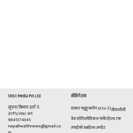
Shist Media Pvt.Ltd
नेभिगेशन
सूचना विभाग दर्ता नं.
डाक्टर भन्नुहुन्छ
रोग (A to Z)
जीवनशैली
३०९५/०७८-७९
वेव स्टोरिज
मेडिकल मार्केट
हेल्थ टक
9841374345
nepalhealthnews@gmail.co
तपाईंको प्रश्न
हेल्थ अपडेट
m