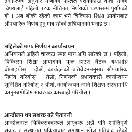
उनीहरूका अनुसार मन्त्रीको पहलले दशकौँदेखि थाँती रहेको
विषयलाई पहिलो पटक नीतिगत निर्णयको चरणसम्म पुर्याएको
हो । अब बाँकी रहेको काम भने चिकित्सा शिक्षा आयोगबाट
औपचारिक निर्णय हुनु मात्र रहेको अभियानको भनाइ छ ।
अहिलेको मागः निर्णय र कार्यान्वयन
अभियानले अहिले चारवटा स्पष्ट माग अघि सारेको छ । पहिलो,
चिकित्सा शिक्षा आयोगको फूल हाउस बैठक यथाशीघ्र
बोलाइयोस् । दोस्रो, कार्यदलको प्रतिवेदनअनुसार औपचारिक
निर्णय गरियोस् । तेस्रो, निर्णयको प्रभावकारी कार्यान्वयन
सुनिश्चित गरियोस् र चौथो, कार्यान्वयन नगर्ने शिक्षण संस्थामाथि
कानुनबमोजिम आवश्यक कारबाही गरियोस् ।
आन्दोलन थप सशक्त बन्ने चेतावनी
आन्दोलनरत चिकित्सकहरूले आफूहरू अझै पनि शान्तिपूर्ण
संवाद र संस्थागत प्रक्रियाबाट समाधान खोज्न प्रतिबद्ध रहेको